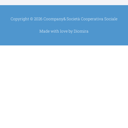
b
-
o
Copyright © 2026 Coompany& Società Cooperativa Sociale
f
Made with love by Diomira
o
k