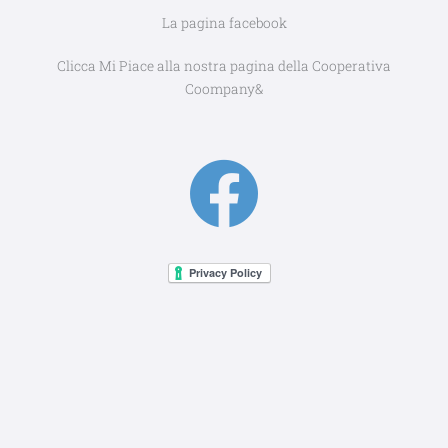
a
La pagina facebook
c
Clicca Mi Piace alla nostra pagina della Cooperativa
Coompany&
e
F
b
a
o
c
o
e
k